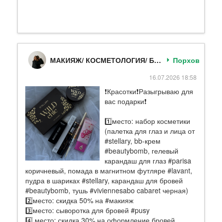
МАКИЯЖ/ КОСМЕТОЛОГИЯ/ БРОВИ В ПОРХОВЕ
Порхов
16.07.2026 18:58
❗️Красотки❗️Разыгрываю для
вас подарки❗️
1️⃣место: набор косметики
(палетка для глаз и лица от
#stellary, bb-крем
#beautybomb, гелевый
карандаш для глаз #parisa
коричневый, помада в магнитном футляре #lavant,
пудра в шариках #stellary, карандаш для бровей
#beautybomb, тушь #viviennesabo cabaret черная)
2️⃣место: скидка 50% на #макияж
3️⃣место: сыворотка для бровей #pusy
4️⃣ место: скидка 30% на оформление бровей