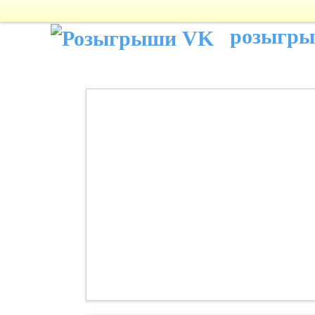
розыгр