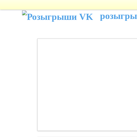
розыгр