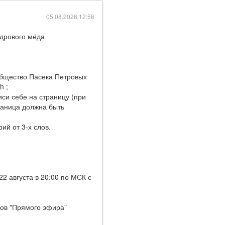
05.08.2026 12:56
дрового мёда
общество Пасека Петровых
h ;
иси себе на страницу (при
раница должна быть
ий от 3-х слов.
2 августа в 20:00 по МСК с
ков "Прямого эфира"