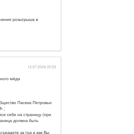
енения розыгрыша в
12.07.2026 20:22
ного мёда
общество Пасека Петровых
h ;
иси себе на страницу (при
раница должна быть
съедаете за год и как Вы