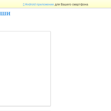
Android приложение
для Вашего смартфона
ыши