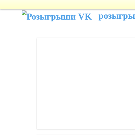
розыгр