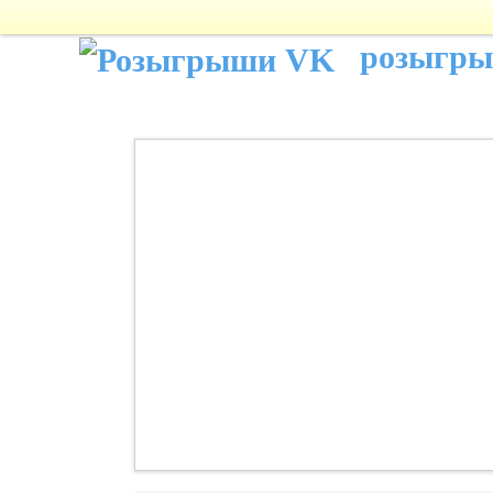
розыгр