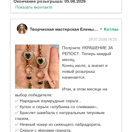
Окончание розыгрыша: 05.08.2026
Показать вконтакте
Творческая мастерская Елены Ануфриевой
Котлас
29.07.2026 16:25
Получите УКРАШЕНИЕ ЗА
РЕПОСТ. Теперь каждый
месяц.
Конец июля, а значит и
новый розыгрыш
начинается.
Итак, в этом месяце на
выбор победителя:
✅ Нарядные изумрудные серьги ,
✅ Кулон и серьги «клубника со сливками»,
✅ Браслет шамбала с натуральным тигровым
глазом,
✅ Нежный чокер из сияющего лабрадорита,
✅ Серьги с зёрнами граната,