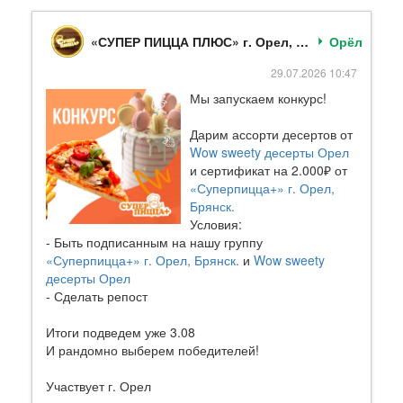
«СУПЕР ПИЦЦА ПЛЮС» г. Орел, Брянск.
Орёл
29.07.2026 10:47
Мы запускаем конкурс!
Дарим ассорти десертов от
Wow sweety десерты Орел
и сертификат на 2.000₽ от
«Суперпицца+» г. Орел,
Брянск.
Условия:
- Быть подписанным на нашу группу
«Суперпицца+» г. Орел, Брянск.
и
Wow sweety
десерты Орел
- Сделать репост
Итоги подведем уже 3.08
И рандомно выберем победителей!
Участвует г. Орел