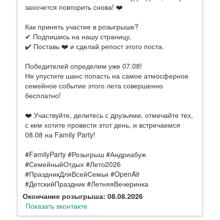
захочется повторить снова! ❤️
Как принять участие в розыгрыше?
✔ Подпишись на нашу страницу.
✔️ Поставь ❤️ и сделай репост этого поста.
Победителей определим уже 07.08!
Не упустите шанс попасть на самое атмосферное
семейное событие этого лета совершенно
бесплатно!
❤️ Участвуйте, делитесь с друзьями, отмечайте тех,
с кем хотите провести этот день, и встречаемся
08.08 на Family Party!
#FamilyParty #Розыгрыш #Андриабуж
#СемейныйОтдых #Лето2026
#ПраздникДляВсейСемьи #OpenAir
#ДетскийПраздник #ЛетняяВечеринка
Окончание розыгрыша: 08.08.2026
Показать вконтакте