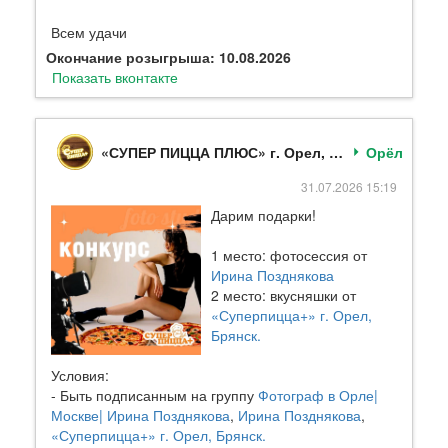
Всем удачи
Окончание розыгрыша: 10.08.2026
Показать вконтакте
«СУПЕР ПИЦЦА ПЛЮС» г. Орел, Брянск.
Орёл
31.07.2026 15:19
Дарим подарки!
1 место: фотосессия от
Ирина Позднякова
2 место: вкусняшки от
«Суперпицца+» г. Орел,
Брянск.
Условия:
- Быть подписанным на группу
Фотограф в Орле|
Москве| Ирина Позднякова
,
Ирина Позднякова
,
«Суперпицца+» г. Орел, Брянск.