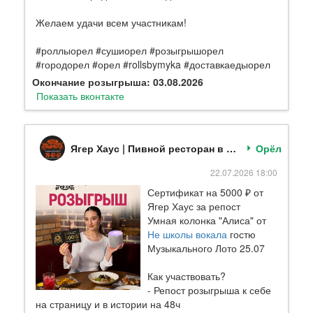
Желаем удачи всем участникам!
#роллыорел #сушиорел #розыгрышорел
#городорел #орел #rollsbymyka #доставкаедыорел
Окончание розыгрыша: 03.08.2026
Показать вконтакте
Ягер Хаус | Пивной ресторан в Орле
Орёл
22.07.2026 18:00
Сертификат на 5000 ₽ от
Ягер Хаус за репост
Умная колонка "Алиса" от
Не школы вокала
гостю
Музыкального Лото 25.07
Как участвовать?
- Репост розыгрыша к себе
на страницу и в истории на 48ч