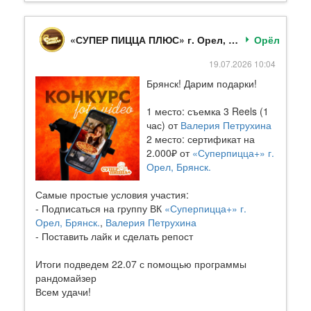
«СУПЕР ПИЦЦА ПЛЮС» г. Орел, Брянск.
Орёл
19.07.2026 10:04
Брянск! Дарим подарки!
1 место: съемка 3 Reels (1
час) от
Валерия Петрухина
2 место: сертификат на
2.000₽ от
«Суперпицца+» г.
Орел, Брянск.
Самые простые условия участия:
- Подписаться на группу ВК
«Суперпицца+» г.
Орел, Брянск.
,
Валерия Петрухина
- Поставить лайк и сделать репост
Итоги подведем 22.07 с помощью программы
рандомайзер
Всем удачи!