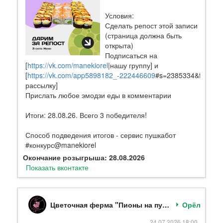
Условия:
Сделать репост этой записи
(страница должна быть
открыта)
Подписаться на
[
https://vk.com/manekiorel
|нашу группу] и
[
https://vk.com/app5898182_-222446609
#s=2385334&force=1
рассылку]
Прислать любое эмодзи еды в комментарии
Итоги: 28.08.26. Всего 3 победителя!
Способ подведения итогов - сервис пушкабот
#конкурс@manekiorel
Окончание розыгрыша: 28.08.2026
Показать вконтакте
Цветочная ферма "Пионы на пуантах"
Орёл
24.07.2026 18:00