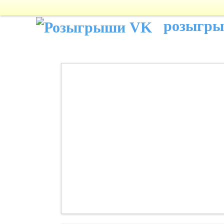
розыгр