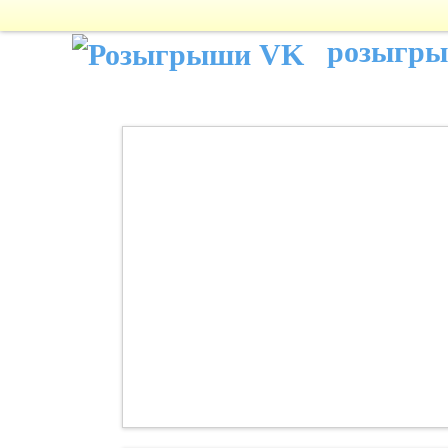
розыгр