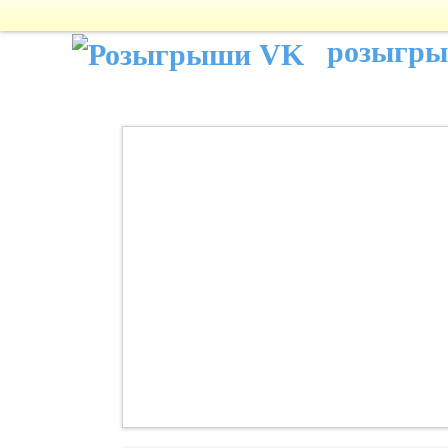
розыгр