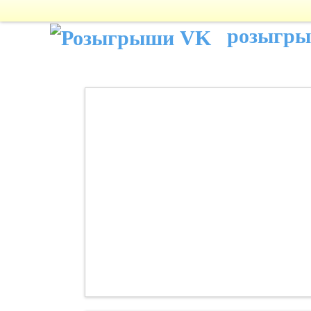
розыгр