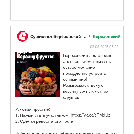
Сушиселл Берёзовский (Кемеровская обл)
Березовский
03.08.2026 06:00
Берёзовский , осторожно:
этот пост может вызвать
острое желание
немедленно устроить
сочный пир!
Разыгрываем целую
корзину сочных летних
фруктов!
Условия простые:
1. Нажми стать участником: https://vk.cc/cTMdUz
2. Сделай репост этого поста.
Победителя, который заберет корзину фруктов, мы