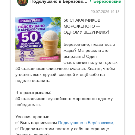
Подслушано в Берёзовском | Кузбасс
Березовский
20.07.2026 19:18
50 СТАКАНЧИКОВ
МОРОЖЕНОГО —
ОДНОМУ ВЕЗУНЧИКУ!
Березовчане, плавитесь от
жары? Мы решили это
исправить! Один
счастливчик получит целых
50 стаканчиков сливочного счастья. Хватит, чтобы
угостить всех друзей, соседей и ещё себе на
неделю оставить.
Что разыгрываем:
50 стаканчиков вкуснейшего мороженого одному
победителю.
Условия простые:
✅ Быть подписчиком
Подслушано в Берёзовском
;
✅ Поделиться этим постом у себя на странице
(сделать репост);