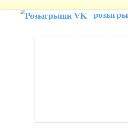
розыгр