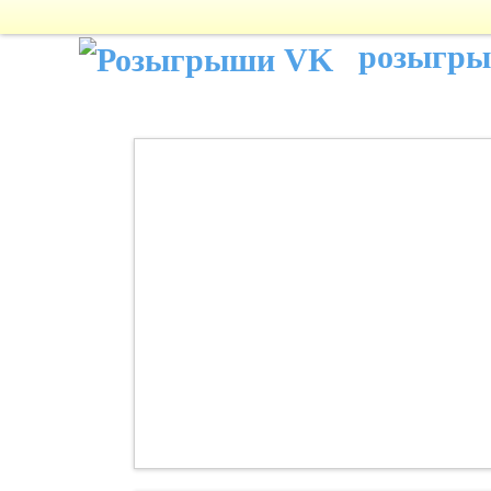
розыгр