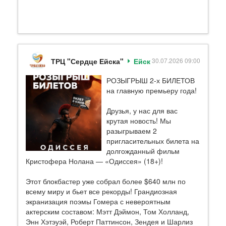
ТРЦ "Сердце Ейска"
Ейск
30.07.2026 09:00
РОЗЫГРЫШ 2-х БИЛЕТОВ
на главную премьеру года!
Друзья, у нас для вас
крутая новость! Мы
разыгрываем 2
пригласительных билета на
долгожданный фильм
Кристофера Нолана — «Одиссея» (18+)!
Этот блокбастер уже собрал более $640 млн по
всему миру и бьет все рекорды! Грандиозная
экранизация поэмы Гомера с невероятным
актерским составом: Мэтт Дэймон, Том Холланд,
Энн Хэтэуэй, Роберт Паттинсон, Зендея и Шарлиз