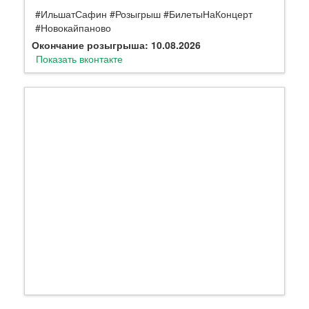
#ИльшатСафин #Розыгрыш #БилетыНаКонцерт
#Новокайпаново
Окончание розыгрыша: 10.08.2026
Показать вконтакте