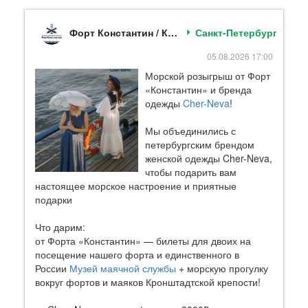
Форт Константин / Кронштадт / Официальный паблик
Санкт-Петербург
05.08.2026 17:00
Морской розыгрыш от Форт
«Константин» и бренда
одежды
Cher-Neva
!
Мы объединились с
петербургским брендом
женской одежды Cher-Neva,
чтобы подарить вам
настоящее морское настроение и приятные
подарки
Что дарим:
от Форта «Константин» — билеты для двоих на
посещение нашего форта и единственного в
России
Музей маячной службы
+ морскую прогулку
вокруг фортов и маяков Кронштадтской крепости!