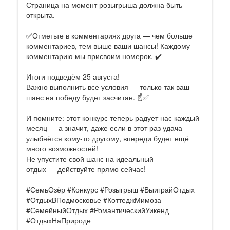
Страница на момент розыгрыша должна быть
открыта.
✅Отметьте в комментариях друга — чем больше
комментариев, тем выше ваши шансы! Каждому
комментарию мы присвоим номерок. ✔️
Итоги подведём 25 августа!
Важно выполнить все условия — только так ваш
шанс на победу будет засчитан. ☝️✅
И помните: этот конкурс теперь радует нас каждый
месяц — а значит, даже если в этот раз удача
улыбнётся кому‑то другому, впереди будет ещё
много возможностей!
Не упустите свой шанс на идеальный
отдых — действуйте прямо сейчас!
#СемьОзёр #Конкурс #Розыгрыш #ВыиграйОтдых
#ОтдыхВПодмосковье #КоттеджМимоза
#СемейныйОтдых #РомантическийУикенд
#ОтдыхНаПрироде